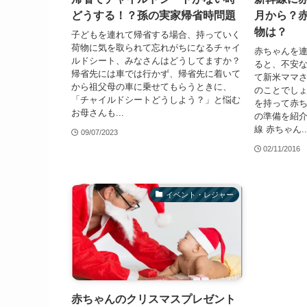
どうする！？孫の実家帰省時問題
月から？
物は？
子どもを連れて帰省する場合、持っていく
荷物に気を取られて忘れがちになるチャイ
赤ちゃんを
ルドシート、みなさんはどうしてますか？
ると、不安な
帰省先には車では行かず、帰省先に着いて
て新米ママ
から祖父母の車に乗せてもらうときに、
のことでしょ
「チャイルドシートどうしよう？」と悩む
を持って赤
お母さんも...
の準備を紹介
線 赤ちゃん..
09/07/2023
02/11/2016
イベント・レジャー
赤ちゃんのクリスマスプレゼント