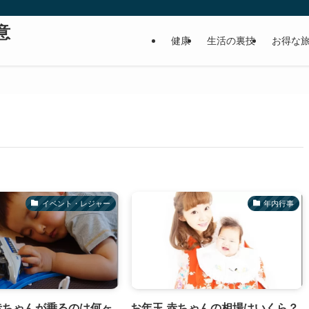
意
健康
生活の裏技
お得な
イベント・レジャー
年内行事
赤ちゃんが乗るのは何ヶ
お年玉 赤ちゃんの相場はいくら？