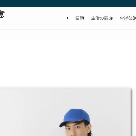
意
健康
生活の裏技
お得な