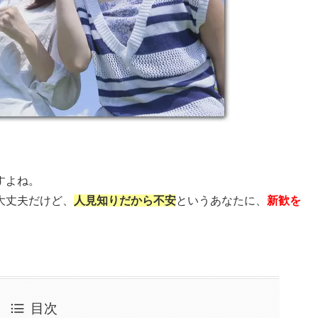
すよね。
大丈夫だけど、
人見知りだから不安
というあなたに、
新歓を
。
目次