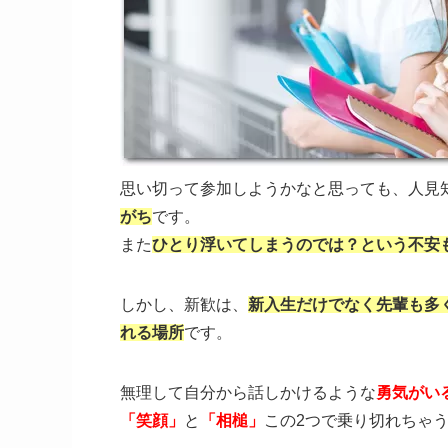
思い切って参加しようかなと思っても、人見
がち
です。
また
ひとり浮いてしまうのでは？という不安
しかし、新歓は、
新入生だけでなく先輩も多
れる場所
です。
無理して自分から話しかけるような
勇気がい
「笑顔」
と
「相槌」
この2つで乗り切れちゃ