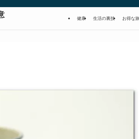
意
健康
生活の裏技
お得な