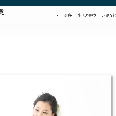
意
健康
生活の裏技
お得な