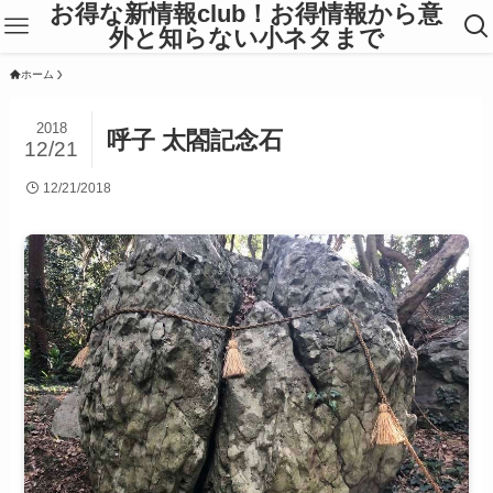
お得な新情報club！お得情報から意
外と知らない小ネタまで
ホーム
2018
呼子 太閤記念石
12/21
12/21/2018