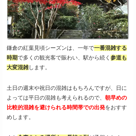
鎌倉の紅葉見頃シーズンは、一年で
一番混雑する
時期
で多くの観光客で賑わい、駅から続く
参道も
大変混雑
します。
土日の週末や祝日の混雑はもちろんですが、日に
よっては平日の混雑も考えられるので、
朝早めの
比較的混雑を避けられる時間帯での出発
をおすす
めします。