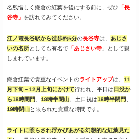
名残惜しく鎌倉の紅葉を後にする前に、ぜひ
「長
谷寺」
を訪れてみてください。
江ノ電長谷駅から徒歩約5分
の
長谷寺
は、
あじさ
いの名所
としても有名で
「あじさい寺
」として親
しまれています。
鎌倉紅葉で貴重なイベントの
ライトアップ
は、
11
月下旬～12月上旬にかけて
行われ、平日は
日没か
ら18時閉門
、
18時半閉山
、土日祝は
18時半閉門
、
19時閉山
と限られた貴重な時間です。
ライトに照らされ浮かびあがる幻想的な紅葉見た