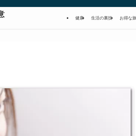
意
健康
生活の裏技
お得な